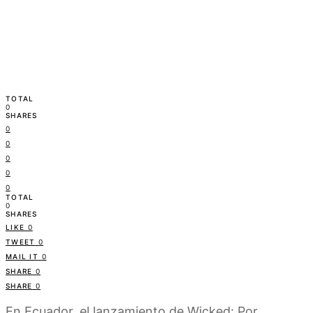
TOTAL
0
SHARES
0
0
0
0
0
TOTAL
0
SHARES
LIKE
0
TWEET
0
MAIL IT
0
SHARE
0
SHARE
0
En Ecuador, el lanzamiento de Wicked: Por