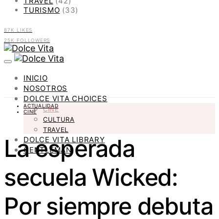
TRAVEL
(42)
TURISMO
(33)
87K
LIKES
25K
FOLLOWERS
INICIO
NOSOTROS
DOLCE VITA CHOICES
ACTUALIDAD
CINE
CINE
CULTURA
TRAVEL
La esperada
DOLCE VITA LIBRARY
GENTLEMAN
secuela Wicked:
Por siempre debuta