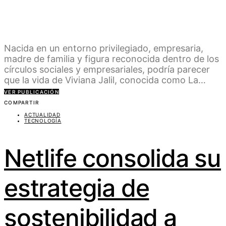
Nacida en un entorno privilegiado, empresaria,
madre de familia y figura reconocida dentro de los
círculos sociales y empresariales, podría parecer
que la vida de Viviana Jalil, conocida como La…
VER PUBLICACIÓN
COMPARTIR
ACTUALIDAD
TECNOLOGÍA
Netlife consolida su
estrategia de
sostenibilidad a