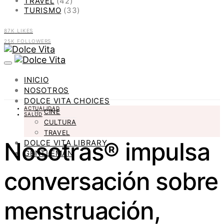
TRAVEL
(42)
TURISMO
(33)
87K
LIKES
25K
FOLLOWERS
INICIO
NOSOTROS
DOLCE VITA CHOICES
ACTUALIDAD
CINE
SALUD
CULTURA
TRAVEL
Nosotras® impulsa
DOLCE VITA LIBRARY
GENTLEMAN
conversación sobre
menstruación,